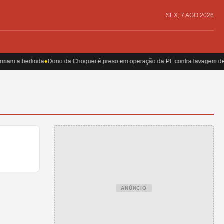
SEX, 7 AGO 2026
rmam a berlinda
●
Dono da Choquei é preso em operação da PF contra lavagem de 
ANÚNCIO