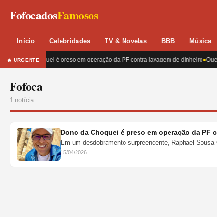
Fofocados
Famosos
Início
Celebridades
TV & Novelas
BBB
Música
Dono da Choquei é preso em operação da PF contra lavagem de dinheiro
●
Quem
🔥 URGENTE
Fofoca
1 notícia
Dono da Choquei é preso em operação da PF c
Em um desdobramento surpreendente, Raphael Sousa Oli
15/04/2026