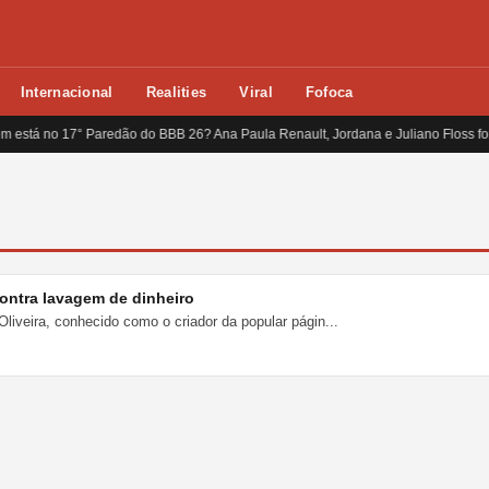
Internacional
Realities
Viral
Fofoca
 está no 17° Paredão do BBB 26? Ana Paula Renault, Jordana e Juliano Floss fo
ontra lavagem de dinheiro
veira, conhecido como o criador da popular págin...