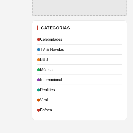
CATEGORIAS
Celebridades
TV & Novelas
BBB
Música
Internacional
Realities
Viral
Fofoca