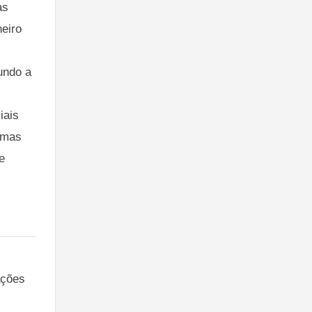
as 
eiro 
undo a 
iais 
emas 
e 
ações 