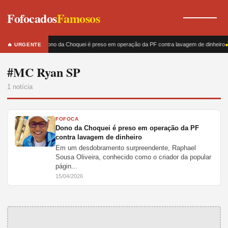
Fofocados
Famosos
Dono da Choquei é preso em operação da PF contra lavagem de dinheiro
🔥 URGENTE
#MC Ryan SP
1 notícia
FOFOCA
Dono da Choquei é preso em operação da PF
contra lavagem de dinheiro
Em um desdobramento surpreendente, Raphael
Sousa Oliveira, conhecido como o criador da popular
págin...
15/04/2026