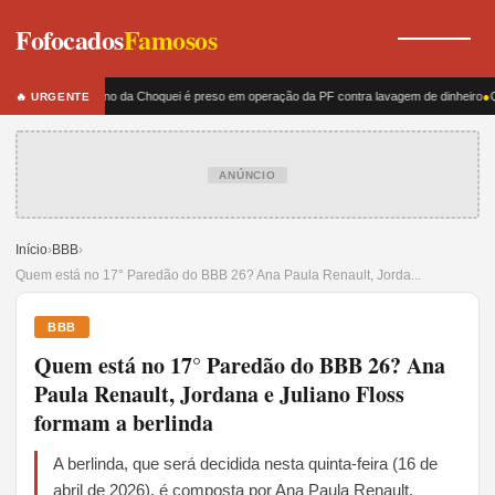
Fofocados
Famosos
Dono da Choquei é preso em operação da PF contra lavagem de dinheiro
●
Q
🔥 URGENTE
ANÚNCIO
Início
›
BBB
›
Quem está no 17° Paredão do BBB 26? Ana Paula Renault, Jorda...
BBB
Quem está no 17° Paredão do BBB 26? Ana
Paula Renault, Jordana e Juliano Floss
formam a berlinda
A berlinda, que será decidida nesta quinta-feira (16 de
abril de 2026), é composta por Ana Paula Renault,