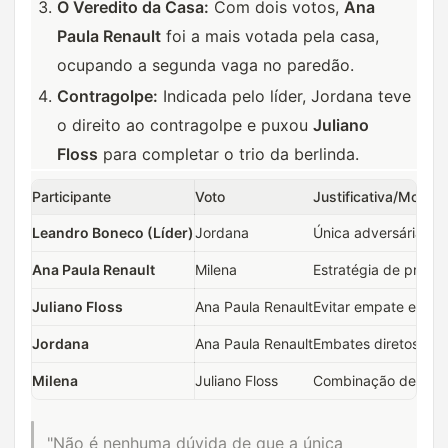
O Veredito da Casa:
Com dois votos,
Ana
Paula Renault
foi a mais votada pela casa,
ocupando a segunda vaga no paredão.
Contragolpe:
Indicada pelo líder, Jordana teve
o direito ao contragolpe e puxou
Juliano
Floss
para completar o trio da berlinda.
Participante
Voto
Justificativa/Motivo
Leandro Boneco (Líder)
Jordana
Única adversária res
Ana Paula Renault
Milena
Estratégia de proteç
Juliano Floss
Ana Paula Renault
Evitar empate e prot
Jordana
Ana Paula Renault
Embates diretos no j
Milena
Juliano Floss
Combinação de voto
"Não é nenhuma dúvida de que a única 