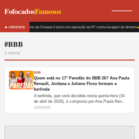
Fofocados
Famosos
Dono da Choquei é preso em operação da PF contra lavagem de dinheiro
🔥 URGENTE
#BBB
1 notícia
BBB
Quem está no 17° Paredão do BBB 26? Ana Paula
Renault, Jordana e Juliano Floss formam a
berlinda
A berlinda, que será decidida nesta quinta-feira (16
de abril de 2026), é composta por Ana Paula Ren...
15/04/2026